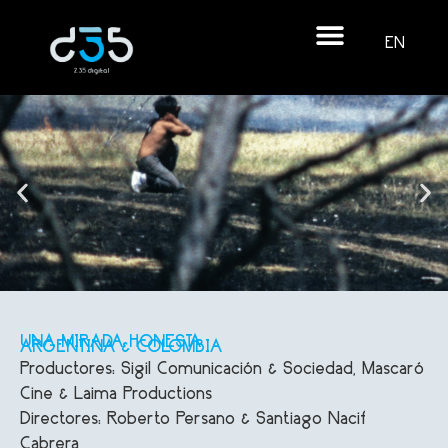
EN
UNA MIRADA HONESTA
ARGENTINA & COLOMBIA
Productores: Sigil Comunicación & Sociedad, Mascaró
Cine & Laima Productions
Directores: Roberto Persano & Santiago Nacif
Cabrera